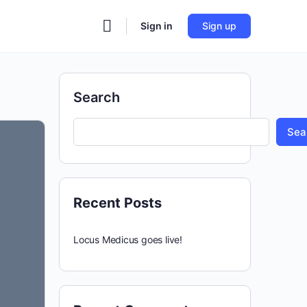
Sign in
Sign up
Search
Sea
Recent Posts
Locus Medicus goes live!