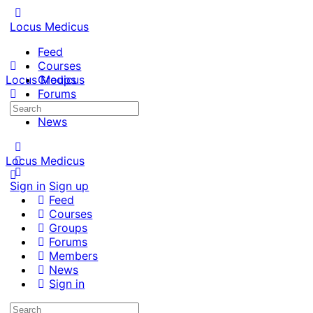
Locus Medicus
Feed
Courses
Locus Medicus
Groups
Forums
Search
Members
for:
News
Locus Medicus
Sign in
Sign up
Feed
Courses
Groups
Forums
Members
News
Sign in
Search