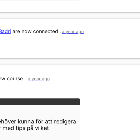
Badri
are now connected
a year ago
ew course.
a year ago
höver kunna för att redigera
r med tips på vilket