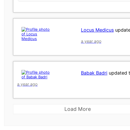
Locus Medicus
updated
a year ago
Babak Badri
updated t
a year ago
Load More