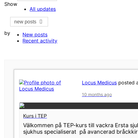
Show
All updates
new posts
by
New posts
Recent activity
Locus Medicus
posted 
10 months ago
Kurs i TEP
Välkommen på TEP-kurs till vackra Ersta sjuk
sjukhus specialiserat på avancerad bråckkir