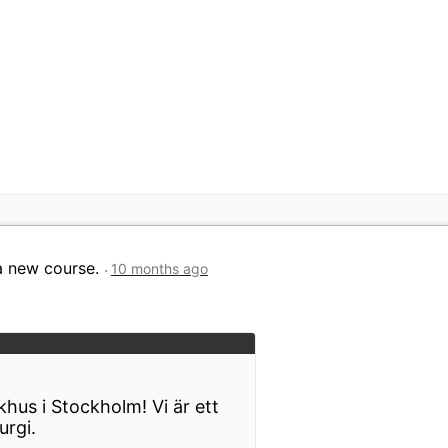
a new course.
10 months ago
hus i Stockholm! Vi är ett
urgi.