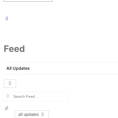
for:
Feed
All Updates
Open
search
Search
filters
Feed…
all updates