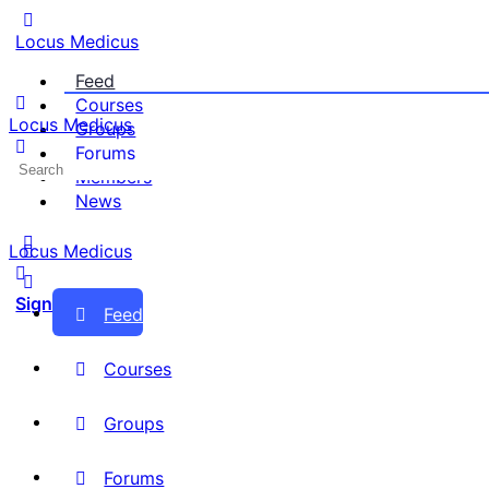
Locus Medicus
Feed
Courses
Locus Medicus
Groups
Forums
Search
Members
for:
News
Locus Medicus
Sign in
Sign up
Feed
Courses
Groups
Forums