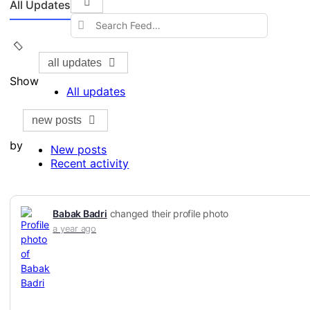
All Updates
Open
Search
search
Feed…
filters
all updates
Show
All updates
new posts
by
New posts
Recent activity
Babak Badri
changed their profile photo
a year ago