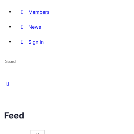
Members
News
Sign in
Search
for:
Feed