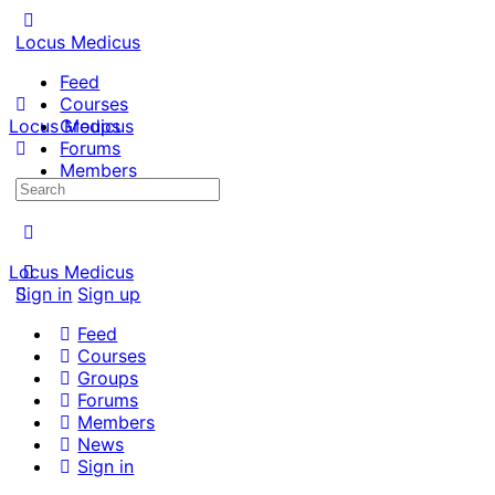
Locus Medicus
Feed
Courses
Locus Medicus
Groups
Forums
Members
Search
News
for:
Locus Medicus
Sign in
Sign up
Feed
Courses
Groups
Forums
Members
News
Sign in