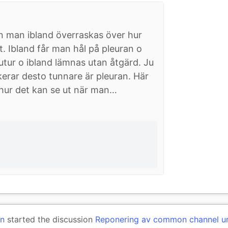
an man ibland överraskas över hur
t. Ibland får man hål på pleuran o
sutur o ibland lämnas utan åtgärd. Ju
erar desto tunnare är pleuran. Här
h hur det kan se ut när man…
on
started the discussion
Reponering av common channel ur 