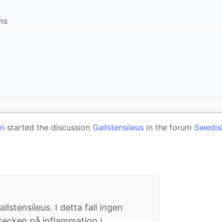
ms
on
started the discussion
Gallstensileus
in the forum
Swedis
lstensileus. I detta fall ingen
tecken på inflammation i