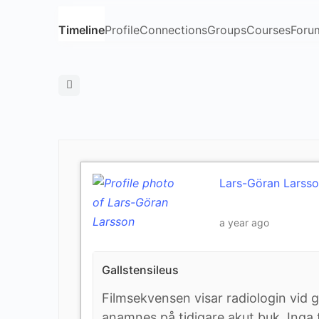
Timeline
Profile
Connections
Groups
Courses
Foru
Open
search
filters
Lars-Göran Larss
a year ago
Gallstensileus
Filmsekvensen visar radiologin vid gal
anamnes på tidigare akut buk. Inga 